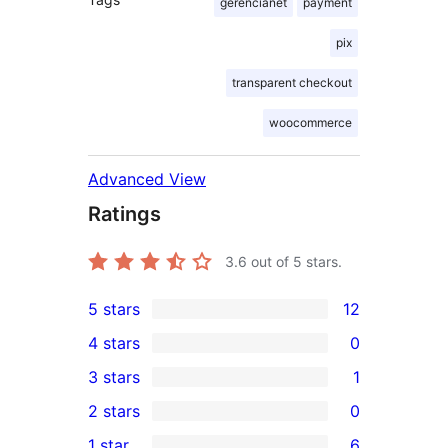
gerencianet
payment
pix
transparent checkout
woocommerce
Advanced View
Ratings
3.6
out of 5 stars.
5 stars
12
12
4 stars
0
5-
0
3 stars
1
star
4-
1
2 stars
0
reviews
star
3-
0
1 star
6
reviews