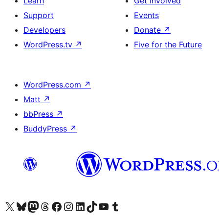
Learn
Get Involved
Support
Events
Developers
Donate
↗
WordPress.tv
↗
Five for the Future
WordPress.com
↗
Matt
↗
bbPress
↗
BuddyPress
↗
Visit our X (formerly Twitter) account
Visit our Bluesky account
Visit our Mastodon account
Visit our Threads account
Visit our Facebook page
Visit our Instagram account
Visit our LinkedIn account
Visit our TikTok account
Visit our YouTube channel
Visit our Tumblr account