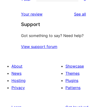
star
2-
6
review
star
1-
reviews
Your review
See all
reviews
star
Support
reviews
Got something to say? Need help?
View support forum
About
Showcase
News
Themes
Hosting
Plugins
Privacy
Patterns