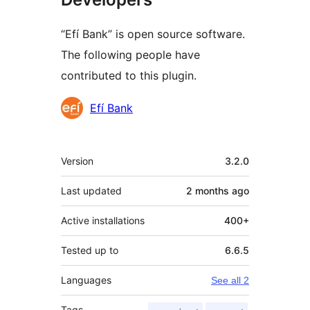
“Efí Bank” is open source software.
The following people have
contributed to this plugin.
Contributors
Efí Bank
Meta
Version
3.2.0
Last updated
2 months
ago
Active installations
400+
Tested up to
6.6.5
Languages
See all 2
Tags